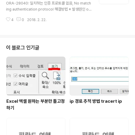
col 해결방법
ORA-28040: 일치하는 인증 프로토콜 없음, No match
ing authentication protocol 해결방법 ※ 발생원인 oj
dbc14.jar 를 사용하는데, Oracle 11g 에서 Oracle 12
4
0
2018. 2. 22.
c 로 업데이트 하였을 경우 버젼 차이에 의한 에러 발생 ※
해결방법 ojdbc 를 ojdbc5 이상으로 변경하거나 오라클
에 최소 허용 로그인 버젼 파라메터를 추가 ※ 후자의 처리
방법 아무런 파라메터가 없을 경우 12c 버젼 이하에서는
접속 불가. 12c 이전 버전에서는 SQLNET.ALLOWED_
이 블로그 인기글
LOGON_VERSION=10 과 같이 최소 로그인 버젼을 설
정할 수 있지만 12c 부터는 SQLNET.ALLOWED_LOG
ON_VERSION_SERVER SQLNET.ALLOWED_LOG
ON_VER..
Excel 엑셀 원하는 부분만 틀고정
ip 경로 추적 방법 tracert ip
하기