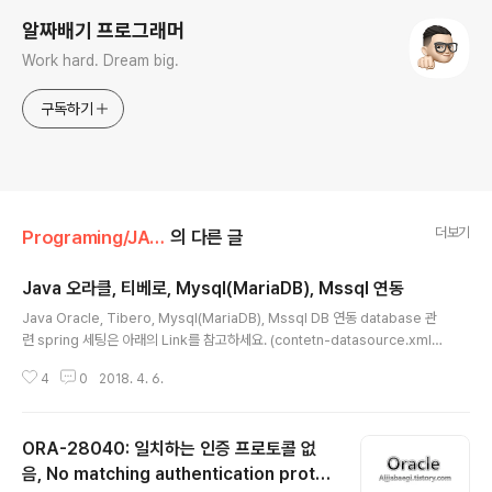
알짜배기 프로그래머
Work hard. Dream big.
구독하기
더보기
Programing/JAVA
의 다른 글
Java 오라클, 티베로, Mysql(MariaDB), Mssql 연동
글 내용
Java Oracle, Tibero, Mysql(MariaDB), Mssql DB 연동 database 관
련 spring 세팅은 아래의 Link를 참고하세요. (contetn-datasource.xml
에 properties추가방법) Link : 전자정부프레임워크 나만의 웹 템플릿 프로젝
4
0
2018. 4. 6.
트 생성하기(4-3) - context-datasource.xml [database.properties]
#MYSQL #driver=com.mysql.jdbc.Driver #url=jdbc:mysql://ip:po
rt/sid #ORACLE #driver=oracle.jdbc.driver.OracleDriver #url=jd
ORA-28040: 일치하는 인증 프로토콜 없
bc:oracle:thin:@ip:port/sid #MSSQL 세미콜론에 주의 #driver=com...
음, No matching authentication proto
글 내용