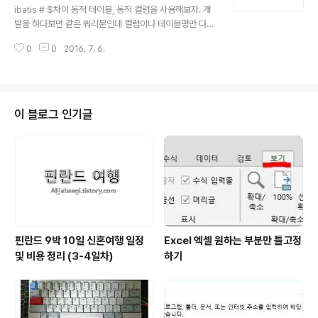
것이기 때문입니다. AOP를 사용하지 않는다면 모든 메소
ibatis # $차이 동적 테이블, 동적 컬럼을 사용해보자. 개
드마다 메소드명과 수행시간을 출력하는 클래스를 등록 해
발을 하다보면 같은 쿼리문인데 컬럼이나 테이블명만 다른
주어야 할 것입니다. 이러한 소스의 낭비를 줄이기 위해 A
경우가 있다. 이럴때 동적으로 컬럼과 테이블만 매핑해주
OP 설정을 활용합니다. 그럼 모든 메소드의 수행시간과
0
0
2016. 7. 6.
면 쿼리의 양을 줄일 수 있다. 그럼 그 사용방법을 알아보
메..
자. 보통 iBatis를 활용해 값을 바인딩 할때 #value# 를
사용했을 것이다. 예를 들면 SELECT * FROM TABLE1
WHERE COLUME1 = #value# 이런식으로. 위와 같이
#을 사용하면 SELECT * FROM TABLE1 WHERE CO
이 블로그 인기글
LUME1 = ? 와 같은 쿼리의 ? 에 해당 #value# 값이 바인
딩 되는 것이다. 테이블이나 컬럼위치에 값을 바인딩해서
사용하면 SELECT #COLUME1# FROM TABLE1 jav
a.sql.SQLExce..
핀란드 9박 10일 신혼여행 일정
Excel 엑셀 원하는 부분만 틀고정
및 비용 정리 (3-4일차)
하기