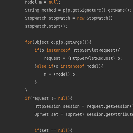
        Model m = 
null
;

        String method = pjp.getSignature().getName();

        StopWatch stopWatch = 
new
 StopWatch();

        stopWatch.start();

for
(Object o:pjp.getArgs()){

if
(o 
instanceof
 HttpServletRequest){

                request = (HttpServletRequest) o;

            }
else
if
(o 
instanceof
 Model){

                m = (Model) o;

            }

        }

if
(request != 
null
){

            HttpSession session = request.getSession()
            OprSet set = (OprSet) session.getAttribut
if
(set == 
null
){
