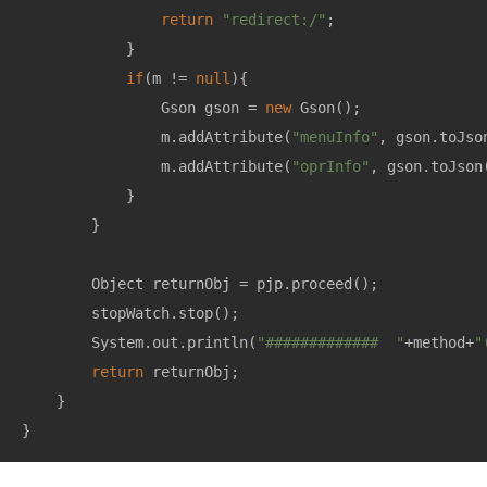
return
"redirect:/"
;

            }

if
(m != 
null
){

                Gson gson = 
new
 Gson();

                m.addAttribute(
"menuInfo"
, gson.toJso
                m.addAttribute(
"oprInfo"
, gson.toJson
            }

        }

        Object returnObj = pjp.proceed();

        stopWatch.stop();

        System.out.println(
"#############  "
+method+
"
return
 returnObj; 

    }

}