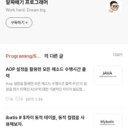
알짜배기 프로그래머
Work hard. Dream big.
구독하기
더보기
Programing/Spring
의 다른 글
AOP 설정을 활용한 모든 메소드 수행시간 출
력
글 내용
Aop 설정을 활용한 모든 메소드 수행시간 출력 우선 이 설
정을 하기 위해선 AOP에 대한 기본적인 지식이 필요합니
다. 그것은 아래의 Link를 참고 하도록 합니다. Link : 전자
0
0
2017. 1. 26.
정부프레임워크 나만의 웹 템플릿 프로젝트 생성하기(4-
1) - context-aspect.xml 위의 포스팅을 참고 했다면
아래의 소스에 대한 설명이 이해가 보다 쉬울 것 입니다. 우
ibatis # $차이 동적 테이블, 동적 컬럼을 사
선 AOP 설정을 사용하는 이유는 필터링된 '모든' Contro
ller의 메소드 대한 수행시간과 해당 메소드 명을 출력할
용해보자.
글 내용